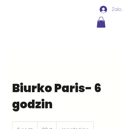
Zaloguj
Biurko Paris- 6
godzin
90
złotych