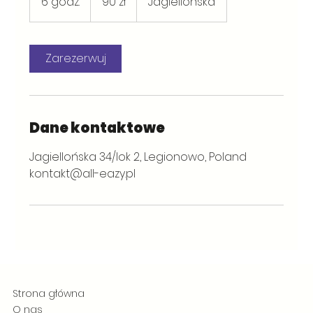
6 godz.
6
90 zł
Jagiellońska
polskich
g
o
d
Zarezerwuj
z
.
Dane kontaktowe
Jagiellońska 34/lok 2, Legionowo, Poland
kontakt@all-eazy.pl
Strona główna
O nas