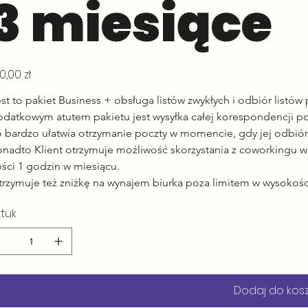
3 miesiące
na
0,00 zł
st to pakiet Business + obsługa listów zwykłych i odbiór listó
odatkowym atutem pakietu jest wysyłka całej korespondencji po
 bardzo ułatwia otrzymanie poczty w momencie, gdy jej odbiór 
nadto Klient otrzymuje możliwość skorzystania z coworkingu w 
ości 1 godzin w miesiącu.
trzymuje też zniżkę na wynajem biurka poza limitem w wysokośc
ztuk
Dodaj do kos