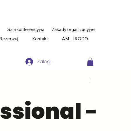
g
Sala konferencyjna
Zasady organizacyjne
 Rezerwuj
Kontakt
AML i RODO
Zaloguj
Poprzedni
Dalej
ssional -