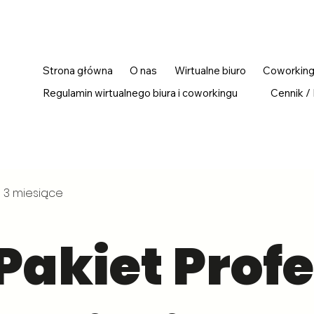
Strona główna
O nas
Wirtualne biuro
Coworkin
Regulamin wirtualnego biura i coworkingu
Cennik /
- 3 miesiące
Pakiet Profe